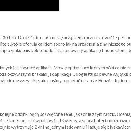
Pro. Do dziś nie udało mi się urządzenia przetestować i z perspek
ite e, które oferują całkiem sporo jak na urządzenia z najniższego
isiaj rozpakujemy sobie model lite i omówimy aplikację Phone Clone. J
ych jak również aplikacji. Mówię aplikacjach których póki co nie z
oza oczywistymi brakami jak aplikacje Google (tu są pewne wyjątki) 
zywiście nie wszystkie, ale musimy pamiętać o tym że Huawie dopier
 kolejne odcinki będą poświęcone temu jak sobie z tym radzić. Oceni
lmie. Skaner odcisków palców jest świetny, a spora bateria może ow
kojnie wytrzymuje 2 dni na jednym ładowaniu i ładuje się błyskawicz