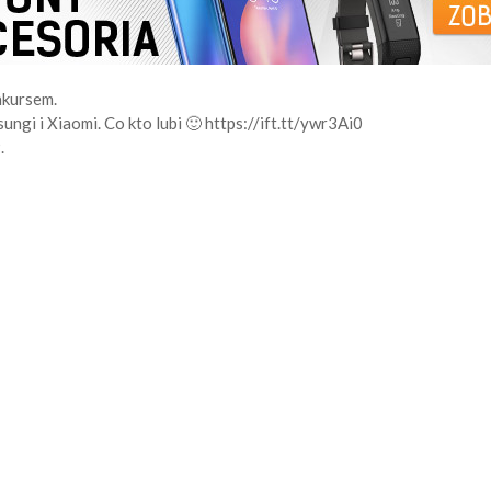
nkursem.
gi i Xiaomi. Co kto lubi 🙂 https://ift.tt/ywr3Ai0
.