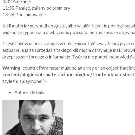
4:32 Aplikacje
11:58 Pamięć, zmiany od premiery
13:26 Podsumowanie
Jeśli materiał przypadł do gustu, albo w jakimś sensie pomógł będzie
widzom przypominam o włączeniu powiadomień by zawsze otrzymać ma
Część linków umieszczonych w opisie może być tzw. afiliacyjnych co
aktualne, a ja za sprzedaż z takiego kliknięcia otrzymuje małą prowi
przepraszam i proszę o informację. Twórca nie ponosi odpowiedzi
Warning
: count(): Parameter must be an array or an object that i
content/plugins/ultimate-author-box/inc/frontend/uap-shor
style=”display:none;”>
Author Details