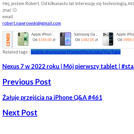
Hej, jestem Robert. Od kilkunastu lat interesuję się technologią, 
znać 🙂
email
robert.nawrowski@gmail.com
Apple iPhone 17 256GB Szałwia
Samsung Galaxy A57 5G 8/128GB Szary
Od
4146,00
zł
Od
1482,00
zł
Od
5999,
Related tags :
mobile phone
smartfon
tech
test
video
YouTube
Nexus 7 w 2022 roku | Mój pierwszy tablet | #sta
Previous Post
Żałuję przejścia na iPhone Q&A #461
Next Post