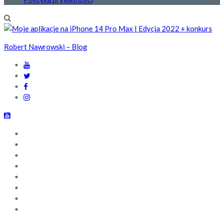
Robert Nawrowski – Blog
GŁÓWNA
NEWSY
RECENZJE
PIERWSZE WRAŻENIA
BLOGOWO
ZESTAWIENIA
Q&A
POLITYKA PRYWATNOŚCI