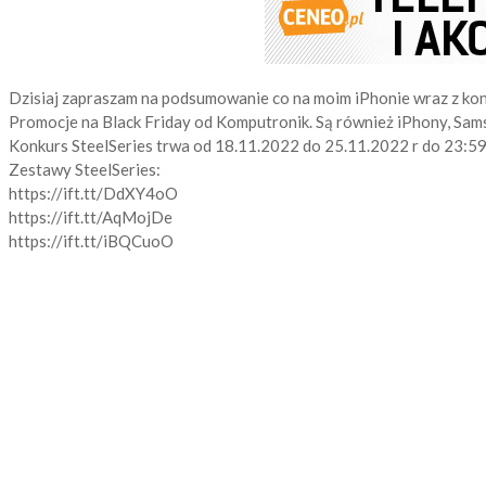
Dzisiaj zapraszam na podsumowanie co na moim iPhonie wraz z ko
Promocje na Black Friday od Komputronik. Są również iPhony, Samsun
Konkurs SteelSeries trwa od 18.11.2022 do 25.11.2022 r do 23:59
Zestawy SteelSeries:
https://ift.tt/DdXY4oO
https://ift.tt/AqMojDe
https://ift.tt/iBQCuoO