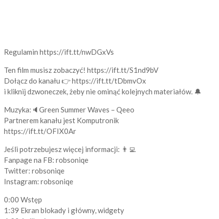
Regulamin https://ift.tt/nwDGxVs
Ten film musisz zobaczyć! https://ift.tt/S1nd9bV
Dołącz do kanału 👉 https://ift.tt/tDbmvOx
i kliknij dzwoneczek, żeby nie ominąć kolejnych materiałów. 🔔
Muzyka:🔈Green Summer Waves – Qeeo
Partnerem kanału jest Komputronik
https://ift.tt/OFIX0Ar
Jeśli potrzebujesz więcej informacji: 👨‍💻
Fanpage na FB: robsoniqe
Twitter: robsoniqe
Instagram: robsoniqe
0:00 Wstęp
1:39 Ekran blokady i główny, widgety