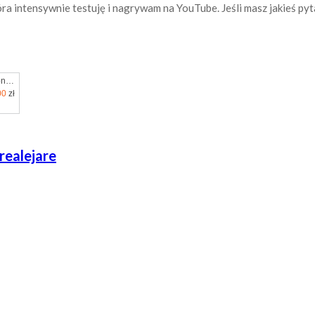
która intensywnie testuję i nagrywam na YouTube. Jeśli masz jakieś py
Apple iPhone 17 Pro Max 256GB Srebrny
00
zł
realejare