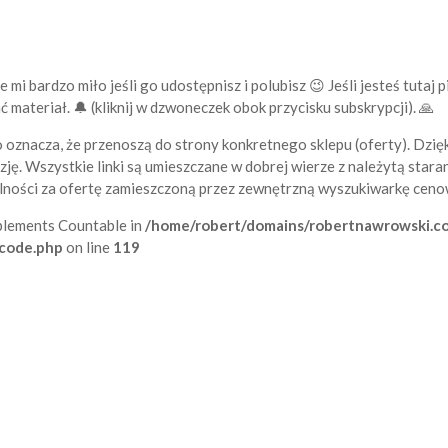
 mi bardzo miło jeśli go udostępnisz i polubisz 😉 Jeśli jesteś tutaj
teriał. 🔔 (kliknij w dzwoneczek obok przycisku subskrypcji). 🙏
 oznacza, że przenoszą do strony konkretnego sklepu (oferty). Dzięki
zję. Wszystkie linki są umieszczane w dobrej wierze z należytą staran
alności za ofertę zamieszczoną przez zewnętrzną wyszukiwarkę ceno
mplements Countable in
/home/robert/domains/robertnawrowski.c
tcode.php
on line
119