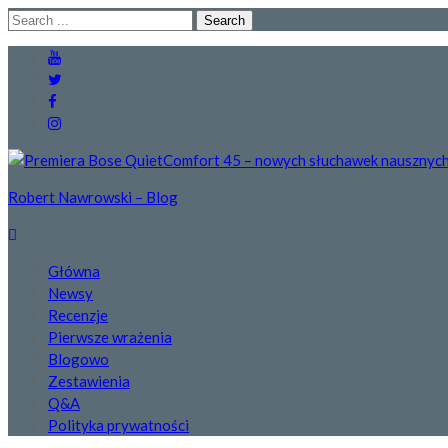
Skip
Skip
Search
to
to
for:
navigation
content
Robert Nawrowski – Blog
Główna
Newsy
Recenzje
Pierwsze wrażenia
Blogowo
Zestawienia
Q&A
Polityka prywatności