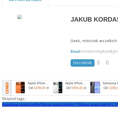
JAKUB KORDAS
Geek, miłośnik wszelkich
kordasinskijakub@gm
Email
FOLLOW ME
Apple iPhone 17 Pro 256GB Kosmiczny pomarańcz
Apple iPhone 17 Pro Max 256GB Srebrny
Od
5298,00
zł
Od
5995,00
zł
Od
1399,
Related tags :
bose
bose quietcomfort
bose quietcomfort 35
bose quietcomfort 35