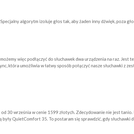
Specjalny algorytm izoluje głos tak, aby żaden inny dźwięk, poza gł
możemy więc podłączyć do słuchawek dwa urządzenia na raz. Jest też
eSync, która umożliwia w łatwy sposób połączyć nasze słuchawki z 
od 30 września w cenie 1599 złotych. Zdecydowanie nie jest tanio. 
jaką były QuietComfort 35. To postaram się sprawdzić, gdy słuchawki d