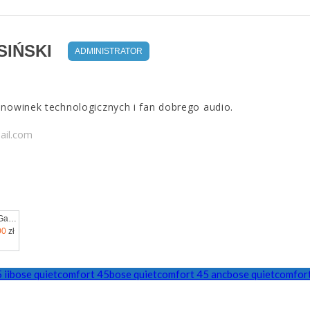
IŃSKI
ADMINISTRATOR
 nowinek technologicznych i fan dobrego audio.
ail.com
Samsung Galaxy A57 5G 8/128GB Szary
00
zł
 ii
bose quietcomfort 45
bose quietcomfort 45 anc
bose quietcomfor