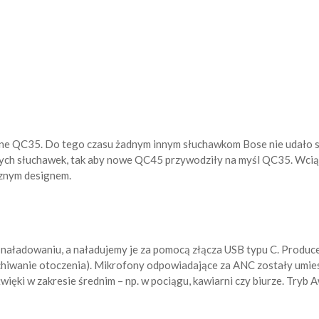
ne QC35. Do tego czasu żadnym innym słuchawkom Bose nie udało się
mych słuchawek, tak aby nowe QC45 przywodziły na myśl QC35. Wcią
cznym designem.
naładowaniu, a naładujemy je za pomocą złącza USB typu C. Produce
łuchiwanie otoczenia). Mikrofony odpowiadające za ANC zostały umi
ęki w zakresie średnim – np. w pociągu, kawiarni czy biurze. Tryb 