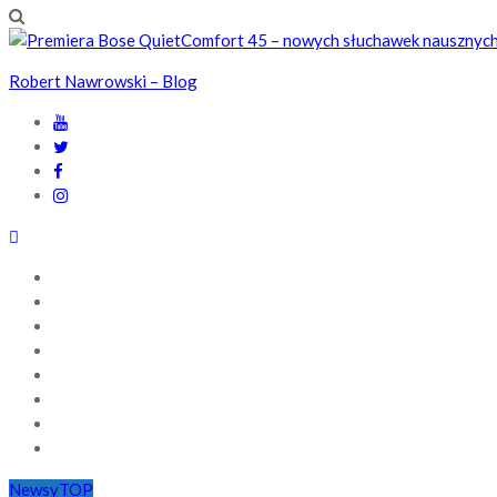
Robert Nawrowski – Blog
GŁÓWNA
NEWSY
RECENZJE
PIERWSZE WRAŻENIA
BLOGOWO
ZESTAWIENIA
Q&A
POLITYKA PRYWATNOŚCI
Newsy
TOP